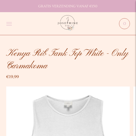
GRATIS VERZENDING VANAF €150
0
Kenya Rib Tank Top White - Only
Carmakoma
€19,99