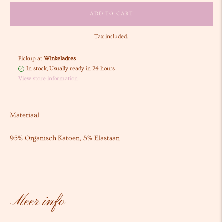
ADD TO CART
Tax included.
Pickup at
Winkeladres
In stock, Usually ready in 24 hours
View store information
Adding
product
Materiaal
to
your
95% Organisch Katoen, 5% Elastaan
cart
Meer info